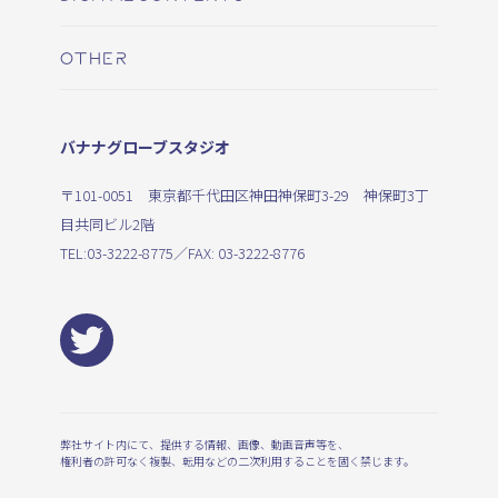
OTHER
バナナグローブスタジオ
〒101-0051 東京都千代田区神田神保町3-29 神保町3丁
目共同ビル2階
TEL:
03-3222-8775
／FAX: 03-3222-8776
弊社サイト内にて、提供する情報、画像、動画音声等を、
権利者の許可なく複製、転用などの二次利用することを固く禁じます。