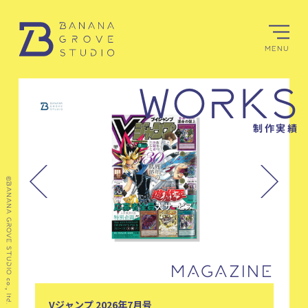
MENU
WORKS
制作実績
©BANANA GROVE STUDIO co., ltd.
MAGAZINE
MAGAZINE