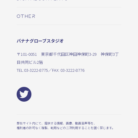
OTHER
バナナグローブスタジオ
〒101-0051 東京都千代田区神田神保町3-29 神保町3丁
目共同ビル2階
TEL:
03-3222-8775
／FAX: 03-3222-8776
弊社サイト内にて、提供する情報、画像、動画音声等を、
権利者の許可なく複製、転用などの二次利用することを固く禁じます。