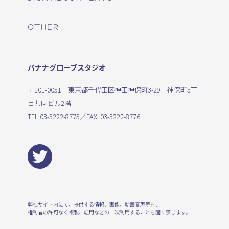
OTHER
バナナグローブスタジオ
〒101-0051 東京都千代田区神田神保町3-29 神保町3丁
目共同ビル2階
TEL:
03-3222-8775
／FAX: 03-3222-8776
弊社サイト内にて、提供する情報、画像、動画音声等を、
権利者の許可なく複製、転用などの二次利用することを固く禁じます。