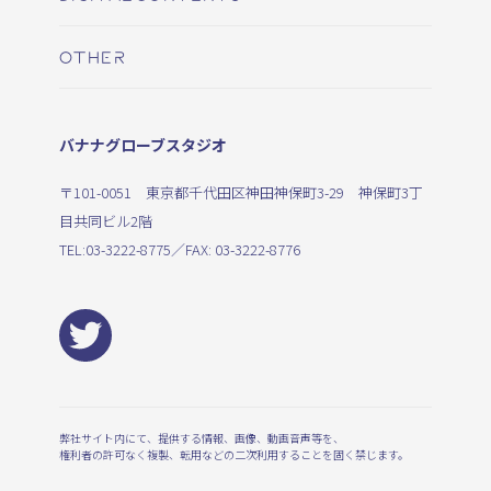
OTHER
バナナグローブスタジオ
〒101-0051 東京都千代田区神田神保町3-29 神保町3丁
目共同ビル2階
TEL:
03-3222-8775
／FAX: 03-3222-8776
弊社サイト内にて、提供する情報、画像、動画音声等を、
権利者の許可なく複製、転用などの二次利用することを固く禁じます。