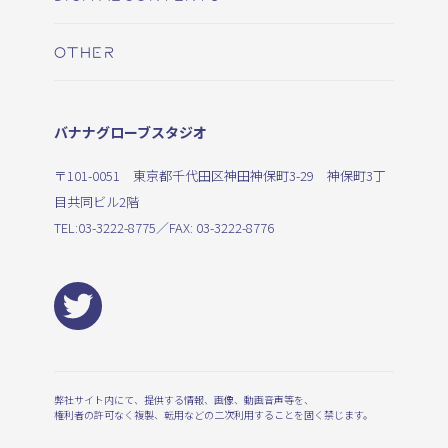
OTHER
バナナグローブスタジオ
〒101-0051 東京都千代田区神田神保町3-29 神保町3丁
目共同ビル2階
TEL:
03-3222-8775
／FAX: 03-3222-8776
弊社サイト内にて、提供する情報、画像、動画音声等を、
権利者の許可なく複製、転用などの二次利用することを固く禁じます。