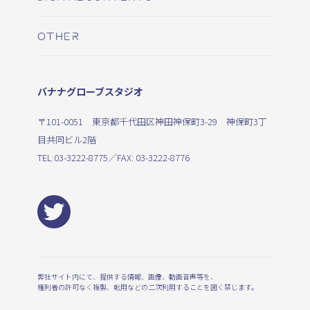
OTHER
バナナグローブスタジオ
〒101-0051 東京都千代田区神田神保町3-29 神保町3丁
目共同ビル2階
TEL:
03-3222-8775
／FAX: 03-3222-8776
弊社サイト内にて、提供する情報、画像、動画音声等を、
権利者の許可なく複製、転用などの二次利用することを固く禁じます。