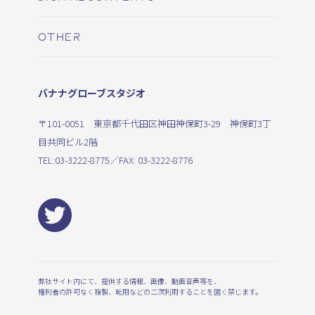
OTHER
バナナグローブスタジオ
〒101-0051 東京都千代田区神田神保町3-29 神保町3丁
目共同ビル2階
TEL:
03-3222-8775
／FAX: 03-3222-8776
弊社サイト内にて、提供する情報、画像、動画音声等を、
権利者の許可なく複製、転用などの二次利用することを固く禁じます。