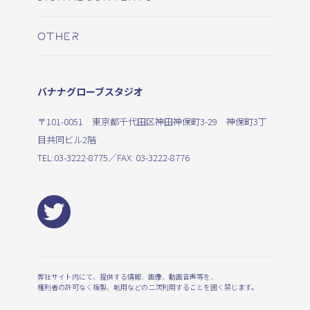
OTHER
バナナグローブスタジオ
〒101-0051 東京都千代田区神田神保町3-29 神保町3丁
目共同ビル2階
TEL:
03-3222-8775
／FAX: 03-3222-8776
弊社サイト内にて、提供する情報、画像、動画音声等を、
権利者の許可なく複製、転用などの二次利用することを固く禁じます。