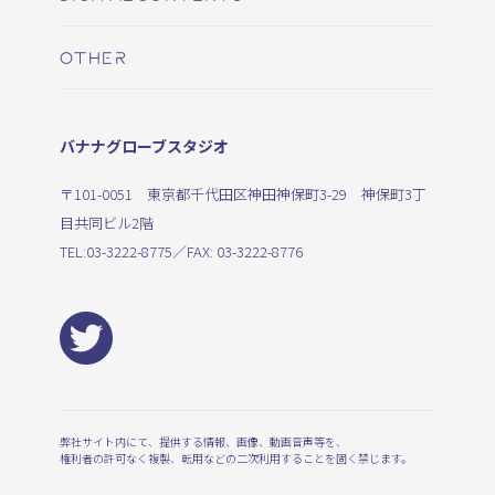
OTHER
バナナグローブスタジオ
〒101-0051 東京都千代田区神田神保町3-29 神保町3丁
目共同ビル2階
TEL:
03-3222-8775
／FAX: 03-3222-8776
弊社サイト内にて、提供する情報、画像、動画音声等を、
権利者の許可なく複製、転用などの二次利用することを固く禁じます。