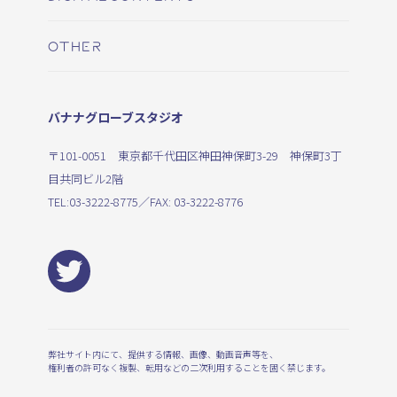
OTHER
バナナグローブスタジオ
〒101-0051 東京都千代田区神田神保町3-29 神保町3丁
目共同ビル2階
TEL:
03-3222-8775
／FAX: 03-3222-8776
弊社サイト内にて、提供する情報、画像、動画音声等を、
権利者の許可なく複製、転用などの二次利用することを固く禁じます。