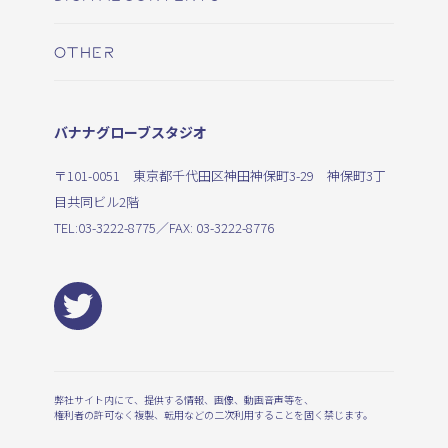
OTHER
バナナグローブスタジオ
〒101-0051 東京都千代田区神田神保町3-29 神保町3丁
目共同ビル2階
TEL:
03-3222-8775
／FAX: 03-3222-8776
弊社サイト内にて、提供する情報、画像、動画音声等を、
権利者の許可なく複製、転用などの二次利用することを固く禁じます。