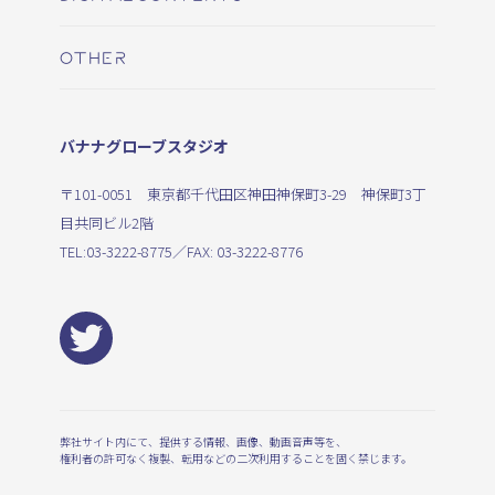
OTHER
バナナグローブスタジオ
〒101-0051 東京都千代田区神田神保町3-29 神保町3丁
目共同ビル2階
TEL:
03-3222-8775
／FAX: 03-3222-8776
弊社サイト内にて、提供する情報、画像、動画音声等を、
権利者の許可なく複製、転用などの二次利用することを固く禁じます。