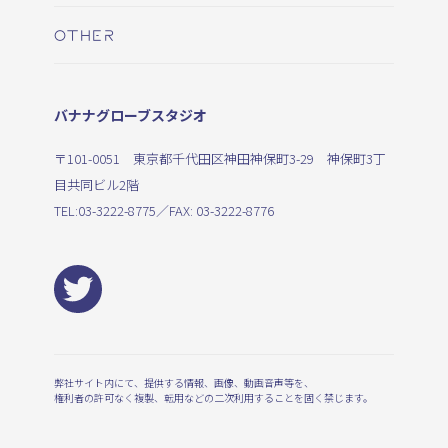
OTHER
バナナグローブスタジオ
〒101-0051 東京都千代田区神田神保町3-29 神保町3丁
目共同ビル2階
TEL:
03-3222-8775
／FAX: 03-3222-8776
弊社サイト内にて、提供する情報、画像、動画音声等を、
権利者の許可なく複製、転用などの二次利用することを固く禁じます。