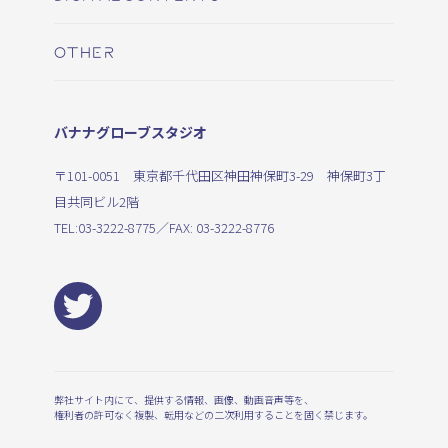
OTHER
バナナグローブスタジオ
〒101-0051 東京都千代田区神田神保町3-29 神保町3丁
目共同ビル2階
TEL:
03-3222-8775
／FAX: 03-3222-8776
弊社サイト内にて、提供する情報、画像、動画音声等を、
権利者の許可なく複製、転用などの二次利用することを固く禁じます。