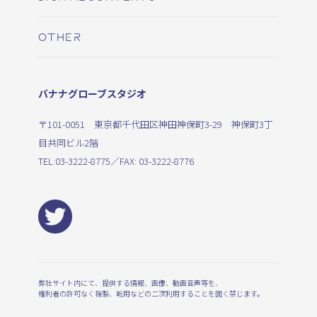
OTHER
バナナグローブスタジオ
〒101-0051 東京都千代田区神田神保町3-29 神保町3丁
目共同ビル2階
TEL:
03-3222-8775
／FAX: 03-3222-8776
弊社サイト内にて、提供する情報、画像、動画音声等を、
権利者の許可なく複製、転用などの二次利用することを固く禁じます。