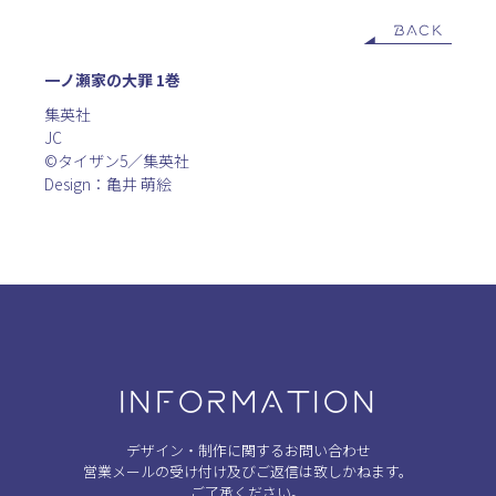
BACK
一ノ瀬家の大罪 1巻
集英社
JC
©タイザン5／集英社
Design：亀井 萌絵
INFORMATION
デザイン・制作に関するお問い合わせ
営業メールの受け付け及びご返信は致しかねます。
ご了承ください。