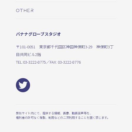
OTHER
バナナグローブスタジオ
〒101-0051 東京都千代田区神田神保町3-29 神保町3丁
目共同ビル2階
TEL:
03-3222-8775
／FAX: 03-3222-8776
弊社サイト内にて、提供する情報、画像、動画音声等を、
権利者の許可なく複製、転用などの二次利用することを固く禁じます。