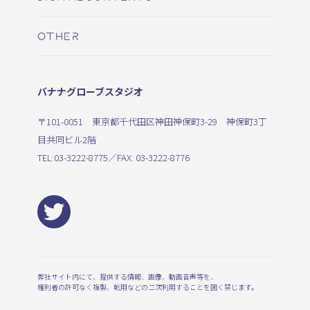
OTHER
バナナグローブスタジオ
〒101-0051 東京都千代田区神田神保町3-29 神保町3丁
目共同ビル2階
TEL:
03-3222-8775
／FAX: 03-3222-8776
弊社サイト内にて、提供する情報、画像、動画音声等を、
権利者の許可なく複製、転用などの二次利用することを固く禁じます。