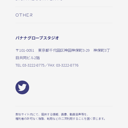
OTHER
バナナグローブスタジオ
〒101-0051 東京都千代田区神田神保町3-29 神保町3丁
目共同ビル2階
TEL:
03-3222-8775
／FAX: 03-3222-8776
弊社サイト内にて、提供する情報、画像、動画音声等を、
権利者の許可なく複製、転用などの二次利用することを固く禁じます。