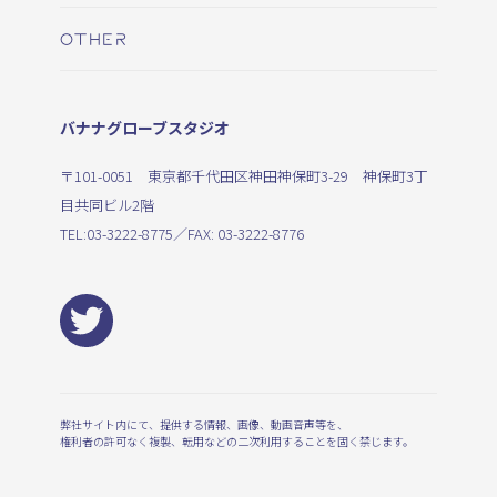
OTHER
バナナグローブスタジオ
〒101-0051 東京都千代田区神田神保町3-29 神保町3丁
目共同ビル2階
TEL:
03-3222-8775
／FAX: 03-3222-8776
弊社サイト内にて、提供する情報、画像、動画音声等を、
権利者の許可なく複製、転用などの二次利用することを固く禁じます。