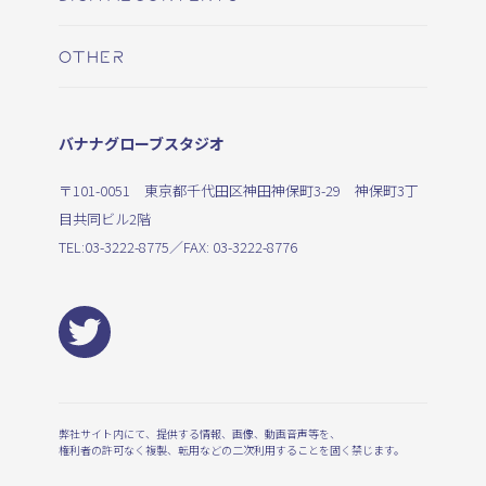
OTHER
バナナグローブスタジオ
〒101-0051 東京都千代田区神田神保町3-29 神保町3丁
目共同ビル2階
TEL:
03-3222-8775
／FAX: 03-3222-8776
弊社サイト内にて、提供する情報、画像、動画音声等を、
権利者の許可なく複製、転用などの二次利用することを固く禁じます。