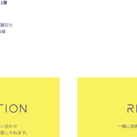
1巻
／講談社
香織
TION
R
問い合わせ
一緒に成
は致しかねます。