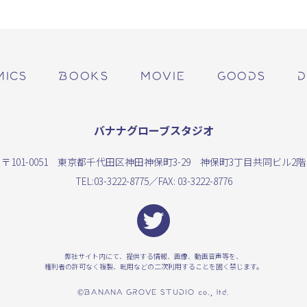
MICS
BOOKS
MOVIE
GOODS
D
バナナグローブスタジオ
〒101-0051 東京都千代田区神田神保町3-29 神保町3丁目共同ビル2階
TEL:
03-3222-8775
／FAX: 03-3222-8776
弊社サイト内にて、提供する情報、画像、動画音声等を、
権利者の許可なく複製、転用などの二次利用することを固く禁じます。
©BANANA GROVE STUDIO co., ltd.