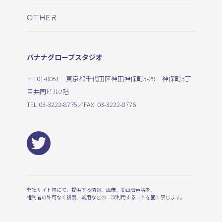
OTHER
バナナグローブスタジオ
〒101-0051 東京都千代田区神田神保町3-29 神保町3丁
目共同ビル2階
TEL:
03-3222-8775
／FAX: 03-3222-8776
弊社サイト内にて、提供する情報、画像、動画音声等を、
権利者の許可なく複製、転用などの二次利用することを固く禁じます。