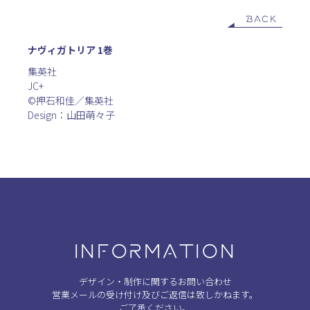
BACK
ナヴィガトリア 1巻
集英社
JC+
©︎押石和佳／集英社
Design：山田萌々子
INFORMATION
デザイン・制作に関するお問い合わせ
営業メールの受け付け及びご返信は致しかねます。
ご了承ください。