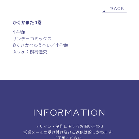
BACK
かくかまた 1巻
小学館
サンデーコミックス
©︎くさかべゆうへい／小学館
Design：桝村佳央
INFORMATION
デザイン・制作に関するお問い合わせ
営業メールの受け付け及びご返信は致しかねます。
ご了承ください。