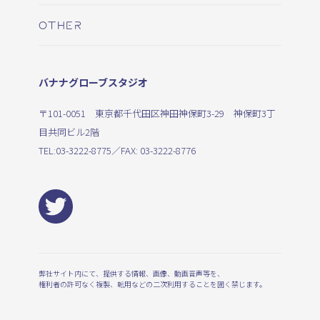
OTHER
バナナグローブスタジオ
〒101-0051 東京都千代田区神田神保町3-29 神保町3丁
目共同ビル2階
TEL:
03-3222-8775
／FAX: 03-3222-8776
弊社サイト内にて、提供する情報、画像、動画音声等を、
権利者の許可なく複製、転用などの二次利用することを固く禁じます。