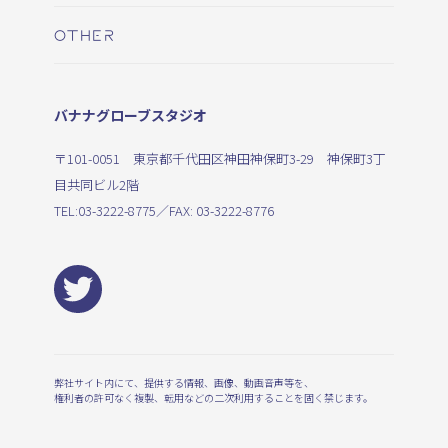
OTHER
バナナグローブスタジオ
〒101-0051 東京都千代田区神田神保町3-29 神保町3丁
目共同ビル2階
TEL:
03-3222-8775
／FAX: 03-3222-8776
弊社サイト内にて、提供する情報、画像、動画音声等を、
権利者の許可なく複製、転用などの二次利用することを固く禁じます。