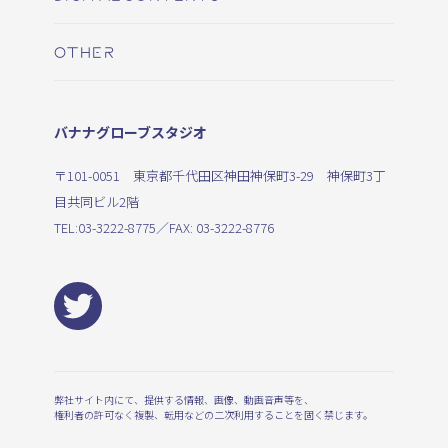
OTHER
バナナグローブスタジオ
〒101-0051 東京都千代田区神田神保町3-29 神保町3丁
目共同ビル2階
TEL:
03-3222-8775
／FAX: 03-3222-8776
弊社サイト内にて、提供する情報、画像、動画音声等を、
権利者の許可なく複製、転用などの二次利用することを固く禁じます。