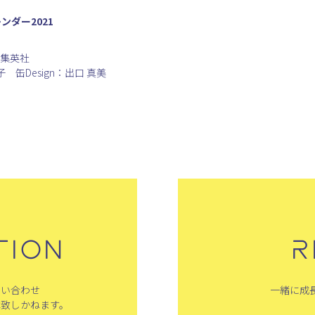
ンダー2021
／集英社
子 缶Design：出口 真美
TION
R
問い合わせ
一緒に成
は致しかねます。