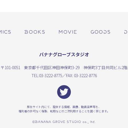
MICS
BOOKS
MOVIE
GOODS
D
バナナグローブスタジオ
〒101-0051 東京都千代田区神田神保町3-29 神保町3丁目共同ビル2階
TEL:
03-3222-8775
／FAX: 03-3222-8776
弊社サイト内にて、提供する情報、画像、動画音声等を、
権利者の許可なく複製、転用などの二次利用することを固く禁じます。
©BANANA GROVE STUDIO co., ltd.