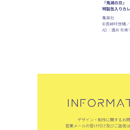
『鬼滅の刃』
特製缶入りカレ
集英社
©吾峠呼世晴
AD：酒井 布実
INFORMA
デザイン・制作に関するお
営業メールの受け付け及びご返信