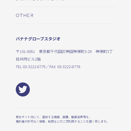
OTHER
バナナグローブスタジオ
〒101-0051 東京都千代田区神田神保町3-29 神保町3丁
目共同ビル2階
TEL:
03-3222-8775
／FAX: 03-3222-8776
弊社サイト内にて、提供する情報、画像、動画音声等を、
権利者の許可なく複製、転用などの二次利用することを固く禁じます。