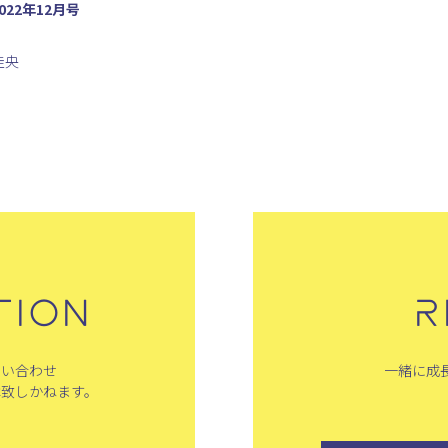
022年12月号
佳央
TION
R
問い合わせ
一緒に成
は致しかねます。