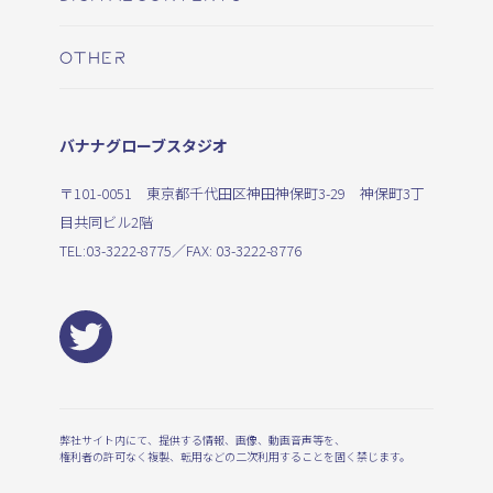
OTHER
バナナグローブスタジオ
〒101-0051 東京都千代田区神田神保町3-29 神保町3丁
目共同ビル2階
TEL:
03-3222-8775
／FAX: 03-3222-8776
弊社サイト内にて、提供する情報、画像、動画音声等を、
権利者の許可なく複製、転用などの二次利用することを固く禁じます。