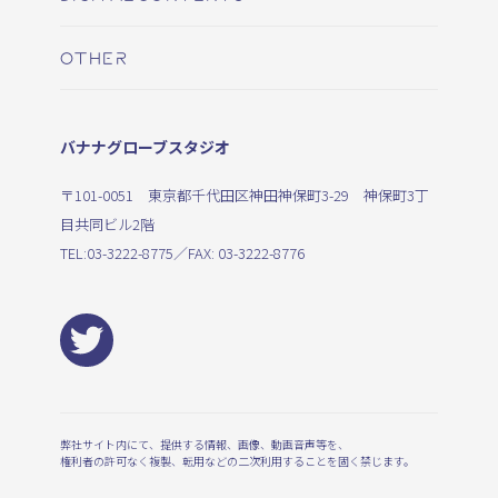
OTHER
バナナグローブスタジオ
〒101-0051 東京都千代田区神田神保町3-29 神保町3丁
目共同ビル2階
TEL:
03-3222-8775
／FAX: 03-3222-8776
弊社サイト内にて、提供する情報、画像、動画音声等を、
権利者の許可なく複製、転用などの二次利用することを固く禁じます。