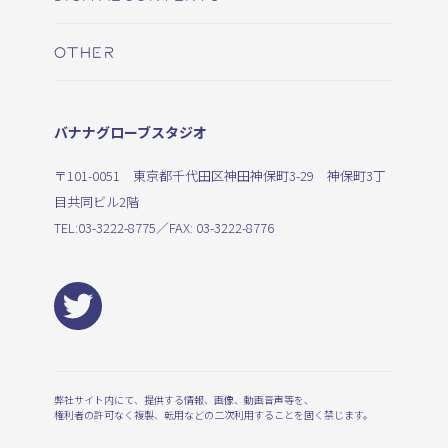
OTHER
バナナグローブスタジオ
〒101-0051 東京都千代田区神田神保町3-29 神保町3丁
目共同ビル2階
TEL:
03-3222-8775
／FAX: 03-3222-8776
弊社サイト内にて、提供する情報、画像、動画音声等を、
権利者の許可なく複製、転用などの二次利用することを固く禁じます。