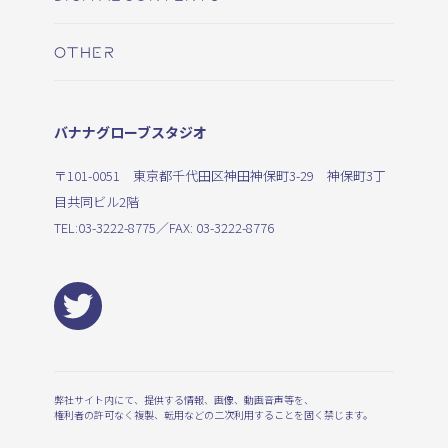
OTHER
バナナグローブスタジオ
〒101-0051 東京都千代田区神田神保町3-29 神保町3丁
目共同ビル2階
TEL:
03-3222-8775
／FAX: 03-3222-8776
弊社サイト内にて、提供する情報、画像、動画音声等を、
権利者の許可なく複製、転用などの二次利用することを固く禁じます。