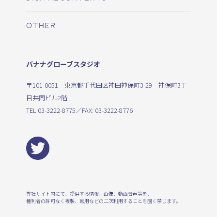
OTHER
バナナグローブスタジオ
〒101-0051 東京都千代田区神田神保町3-29 神保町3丁
目共同ビル2階
TEL:
03-3222-8775
／FAX: 03-3222-8776
弊社サイト内にて、提供する情報、画像、動画音声等を、
権利者の許可なく複製、転用などの二次利用することを固く禁じます。