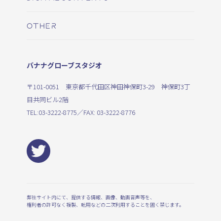
OTHER
バナナグローブスタジオ
〒101-0051 東京都千代田区神田神保町3-29 神保町3丁
目共同ビル2階
TEL:
03-3222-8775
／FAX: 03-3222-8776
弊社サイト内にて、提供する情報、画像、動画音声等を、
権利者の許可なく複製、転用などの二次利用することを固く禁じます。