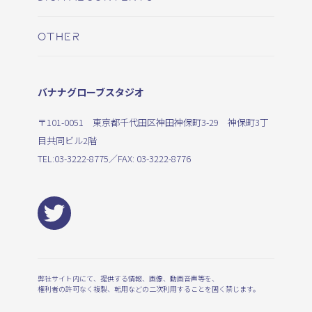
OTHER
バナナグローブスタジオ
〒101-0051 東京都千代田区神田神保町3-29 神保町3丁
目共同ビル2階
TEL:
03-3222-8775
／FAX: 03-3222-8776
弊社サイト内にて、提供する情報、画像、動画音声等を、
権利者の許可なく複製、転用などの二次利用することを固く禁じます。