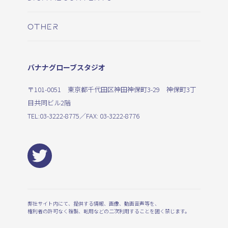
OTHER
バナナグローブスタジオ
〒101-0051 東京都千代田区神田神保町3-29 神保町3丁
目共同ビル2階
TEL:
03-3222-8775
／FAX: 03-3222-8776
弊社サイト内にて、提供する情報、画像、動画音声等を、
権利者の許可なく複製、転用などの二次利用することを固く禁じます。