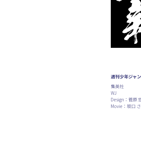
週刊少年ジャン
集英社
WJ
Design：菅原 
Movie：坂口 