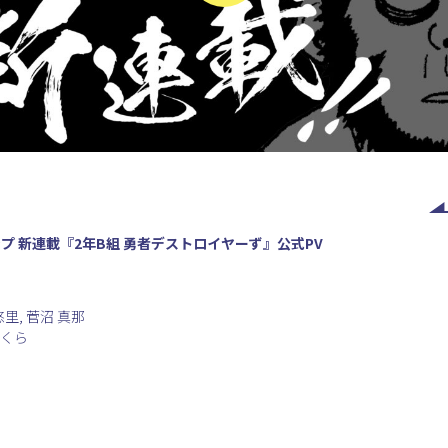
プ 新連載『2年B組 勇者デストロイヤーず』公式PV
悠里, 菅沼 真那
さくら