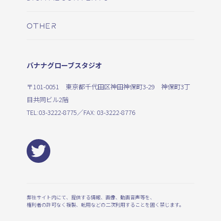
OTHER
バナナグローブスタジオ
〒101-0051 東京都千代田区神田神保町3-29 神保町3丁
目共同ビル2階
TEL:
03-3222-8775
／FAX: 03-3222-8776
弊社サイト内にて、提供する情報、画像、動画音声等を、
権利者の許可なく複製、転用などの二次利用することを固く禁じます。